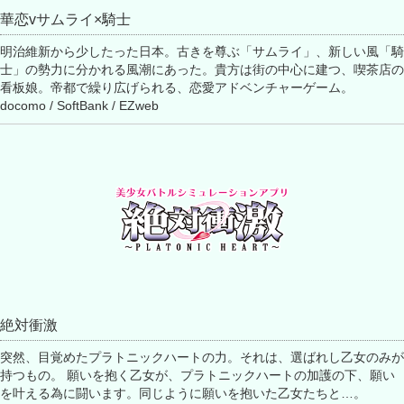
華恋vサムライ×騎士
明治維新から少したった日本。古きを尊ぶ「サムライ」、新しい風「騎
士」の勢力に分かれる風潮にあった。貴方は街の中心に建つ、喫茶店の
看板娘。帝都で繰り広げられる、恋愛アドベンチャーゲーム。
docomo / SoftBank / EZweb
絶対衝激
突然、目覚めたプラトニックハートの力。それは、選ばれし乙女のみが
持つもの。 願いを抱く乙女が、プラトニックハートの加護の下、願い
を叶える為に闘います。同じように願いを抱いた乙女たちと…。